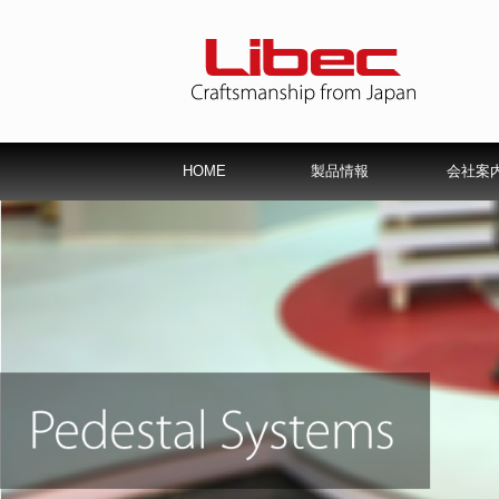
HOME
製品情報
会社案
サービスパーツ一覧
修理について
会社概要
Libec保
仕様書
会