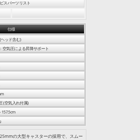
ビスパーツリスト
仕様
g (ヘッド含む)
：空気圧による昇降サポート
m
m
m
中段コラム固定ツマミ
mm
圧 (空気入れ付属)
～157.5cm
㎏
125mmの大型キャスターの採用で、スムー