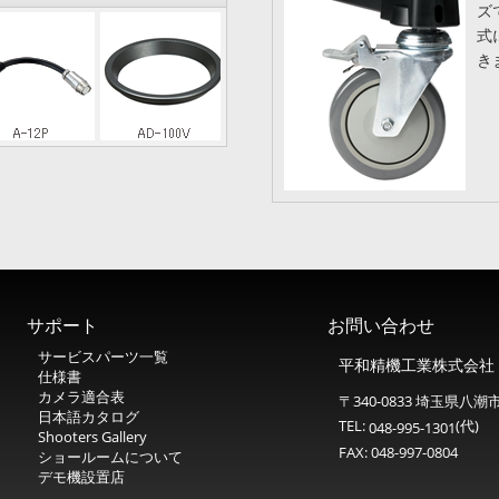
ズ
式
き
サポート
お問い合わせ
サービスパーツ一覧
平和精機工業株式会社
仕様書
カメラ適合表
〒340-0833 埼玉県八潮市
日本語カタログ
TEL:
(代)
048-995-1301
Shooters Gallery
FAX: 048-997-0804
ショールームについて
デモ機設置店