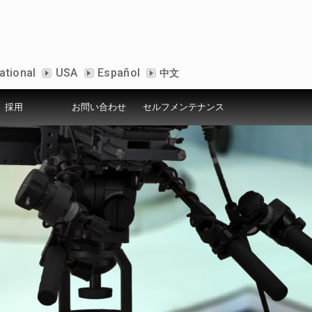
ational
USA
Español
中文
採用
お問い合わせ
セルフメンテナンス
ービス
シー
ールームについて
アクセス
セルフメンテナンス
デモ機設置店