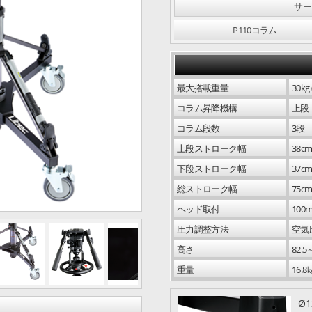
サー
P110コラム
最大搭載重量
30k
コラム昇降機構
上段
コラム段数
3段
上段ストローク幅
38c
下段ストローク幅
37c
総ストローク幅
75c
ステアリングハンドル
ヘッド取付
100
圧力調整方法
空気
高さ
82.5
重量
16.8
Ø