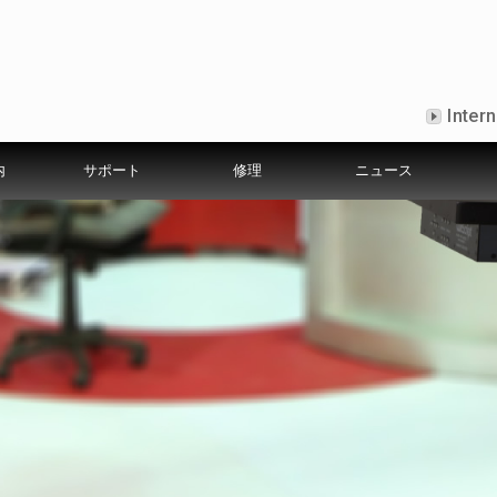
Intern
内
サポート
修理
ニュース
証規定
社の歩み
カメラ適合表
出張修理サービスについて
Libecについて
ニュース
募集要項
カタログ
メディア掲載情報
よく聞かれる質問
環境方針
Shooters Gallery
安心点検・メンテナンスサ
プライバシーポリ
ショ